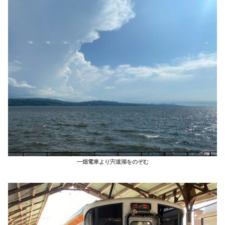
一畑電車より宍道湖をのぞむ