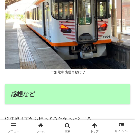
一畑電車 出雲市駅にで
感想など
松江城は前から行ってみたかったところ。
メニュー
ホーム
検索
トップ
サイドバー